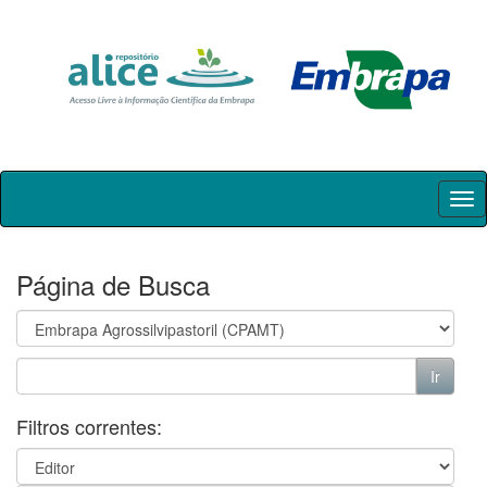
Skip
navigation
Página de Busca
Filtros correntes: