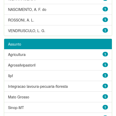
NASCIMENTO, A. F. do
1
ROSSONI, A. L.
1
VENDRUSCULO, L. G.
1
Assunto
Agricultura
1
Agrossilvipastoril
1
Ilpf
1
Integracao lavoura-pecuaria-floresta
1
Mato Grosso
1
Sinop-MT
1