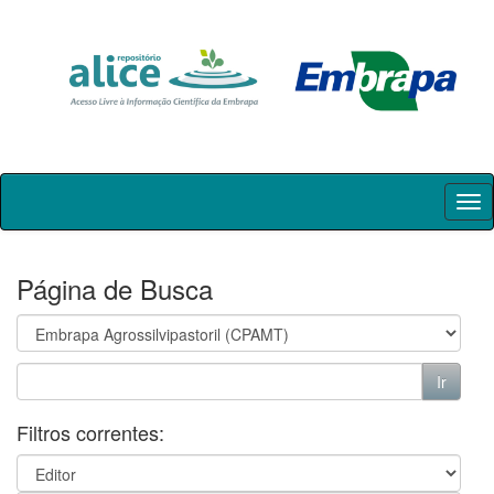
Skip
navigation
Página de Busca
Filtros correntes: