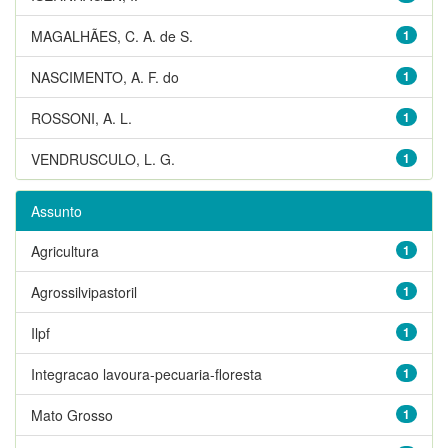
MAGALHÃES, C. A. de S.
1
NASCIMENTO, A. F. do
1
ROSSONI, A. L.
1
VENDRUSCULO, L. G.
1
Assunto
Agricultura
1
Agrossilvipastoril
1
Ilpf
1
Integracao lavoura-pecuaria-floresta
1
Mato Grosso
1