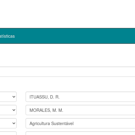
atísticas