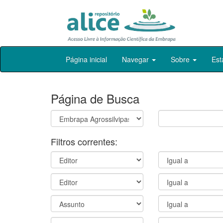
Skip
Página inicial
Navegar
Sobre
Est
navigation
Página de Busca
Filtros correntes: