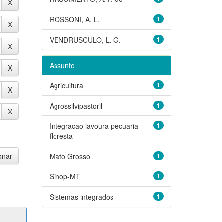
ROSSONI, A. L.
1
VENDRUSCULO, L. G.
1
Assunto
Agricultura
1
Agrossilvipastoril
1
Integracao lavoura-pecuaria-
1
floresta
Mato Grosso
1
Sinop-MT
1
Sistemas integrados
1