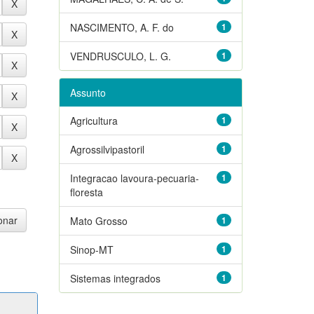
NASCIMENTO, A. F. do
1
VENDRUSCULO, L. G.
1
Assunto
Agricultura
1
Agrossilvipastoril
1
Integracao lavoura-pecuaria-
1
floresta
Mato Grosso
1
Sinop-MT
1
Sistemas integrados
1