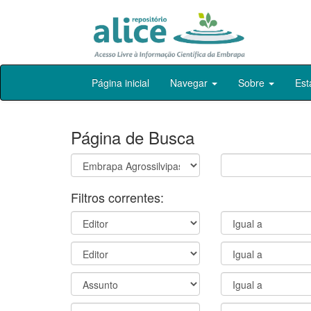
Skip
Página inicial
Navegar
Sobre
Est
navigation
Página de Busca
Filtros correntes: