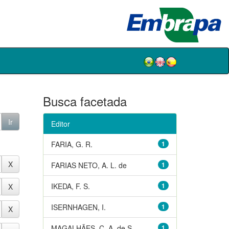
Busca facetada
Editor
FARIA, G. R.
1
FARIAS NETO, A. L. de
1
IKEDA, F. S.
1
ISERNHAGEN, I.
1
MAGALHÃES, C. A. de S.
1