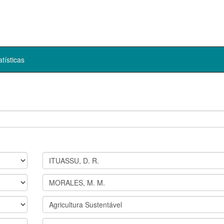
atísticas