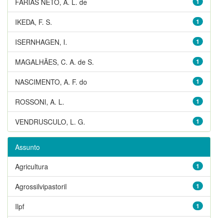
FARIAS NETO, A. L. de
1
IKEDA, F. S.
1
ISERNHAGEN, I.
1
MAGALHÃES, C. A. de S.
1
NASCIMENTO, A. F. do
1
ROSSONI, A. L.
1
VENDRUSCULO, L. G.
1
Assunto
Agricultura
1
Agrossilvipastoril
1
Ilpf
1