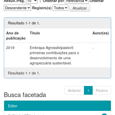
Result./Pág.
|
Ordenar por
Ordenar
Registro(s)
Resultado 1-1 de 1.
Ano de
Título
Autor(es)
publicação
2019
Embrapa Agrossilvipastoril:
-
primeiras contribuições para o
desenvolvimento de uma
agropecuária sustentável.
Resultado 1-1 de 1.
Anterior
1
Póximo
Busca facetada
Editor