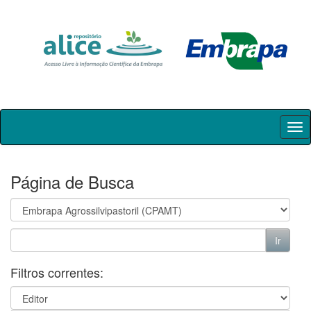
Skip
navigation
Página de Busca
Filtros correntes: