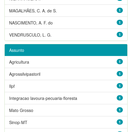
MAGALHÃES, C. A. de S.
1
NASCIMENTO, A. F. do
1
VENDRUSCULO, L. G.
1
Assunto
Agricultura
1
Agrossilvipastoril
1
Ilpf
1
Integracao lavoura-pecuaria-floresta
1
Mato Grosso
1
Sinop-MT
1