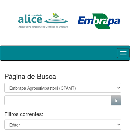
Skip
navigation
Página de Busca
Filtros correntes: