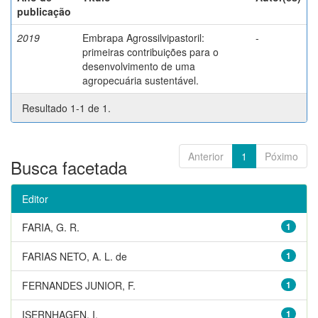
publicação
2019
Embrapa Agrossilvipastoril:
-
primeiras contribuições para o
desenvolvimento de uma
agropecuária sustentável.
Resultado 1-1 de 1.
Anterior
1
Póximo
Busca facetada
Editor
FARIA, G. R.
1
FARIAS NETO, A. L. de
1
FERNANDES JUNIOR, F.
1
ISERNHAGEN, I.
1