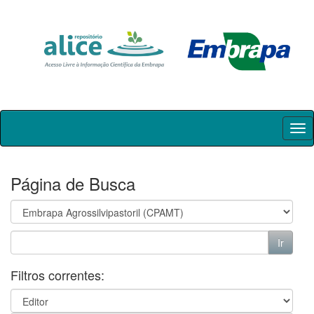
Skip
navigation
Página de Busca
Filtros correntes: