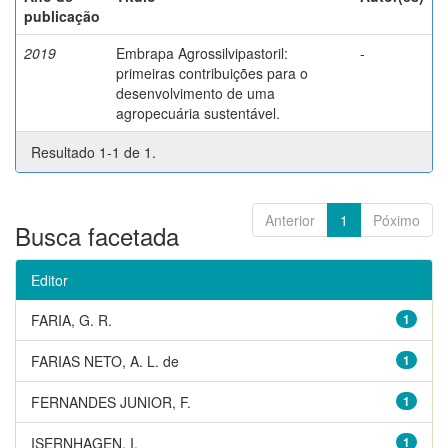
publicação
2019
Embrapa Agrossilvipastoril:
-
primeiras contribuições para o
desenvolvimento de uma
agropecuária sustentável.
Resultado 1-1 de 1.
Anterior
1
Póximo
Busca facetada
Editor
FARIA, G. R.
1
FARIAS NETO, A. L. de
1
FERNANDES JUNIOR, F.
1
ISERNHAGEN, I.
1