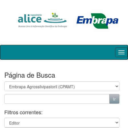
Skip
navigation
Página de Busca
Filtros correntes: