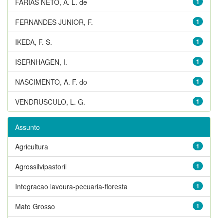
FARIAS NETO, A. L. de
1
FERNANDES JUNIOR, F.
1
IKEDA, F. S.
1
ISERNHAGEN, I.
1
NASCIMENTO, A. F. do
1
VENDRUSCULO, L. G.
1
Assunto
Agricultura
1
Agrossilvipastoril
1
Integracao lavoura-pecuaria-floresta
1
Mato Grosso
1