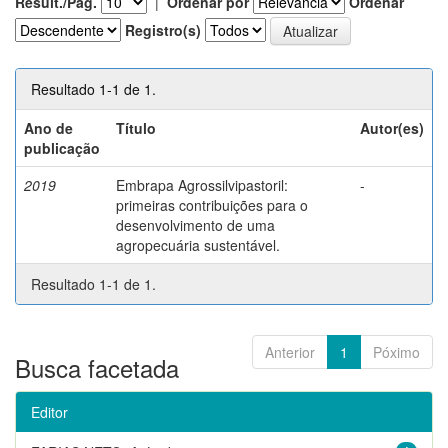
Result./Pág.
|
Ordenar por
Ordenar
Registro(s)
Resultado 1-1 de 1.
Ano de
Título
Autor(es)
publicação
2019
Embrapa Agrossilvipastoril:
-
primeiras contribuições para o
desenvolvimento de uma
agropecuária sustentável.
Resultado 1-1 de 1.
Anterior
1
Póximo
Busca facetada
Editor