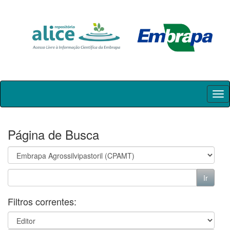
Skip
navigation
Página de Busca
Filtros correntes: