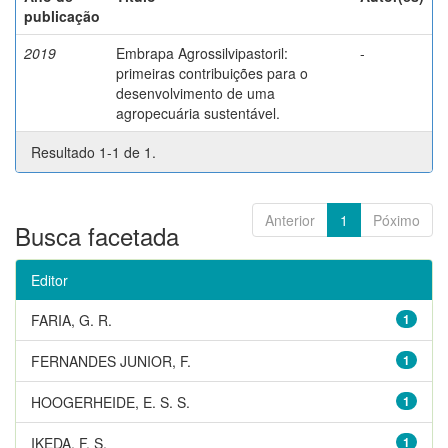
publicação
2019
Embrapa Agrossilvipastoril:
-
primeiras contribuições para o
desenvolvimento de uma
agropecuária sustentável.
Resultado 1-1 de 1.
Anterior
1
Póximo
Busca facetada
Editor
FARIA, G. R.
1
FERNANDES JUNIOR, F.
1
HOOGERHEIDE, E. S. S.
1
IKEDA, F. S.
1