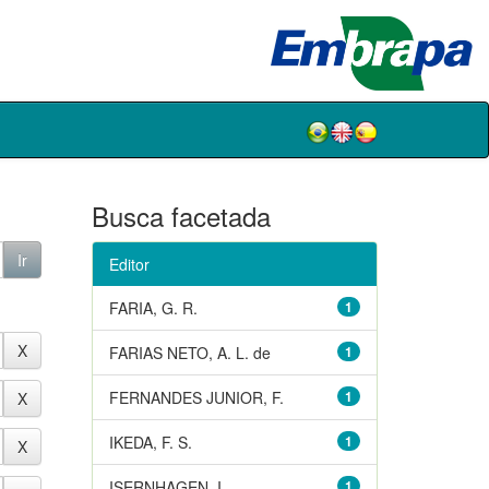
Busca facetada
Editor
FARIA, G. R.
1
FARIAS NETO, A. L. de
1
FERNANDES JUNIOR, F.
1
IKEDA, F. S.
1
ISERNHAGEN, I.
1