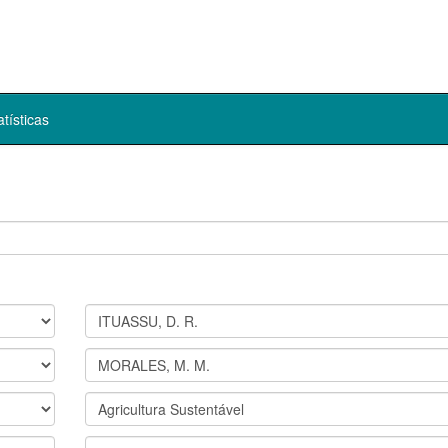
atísticas