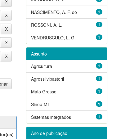
NASCIMENTO, A. F. do
1
ROSSONI, A. L.
1
VENDRUSCULO, L. G.
1
Assunto
Agricultura
1
Agrossilvipastoril
1
Mato Grosso
1
Sinop-MT
1
Sistemas integrados
1
Ano de publicação
tor(es)