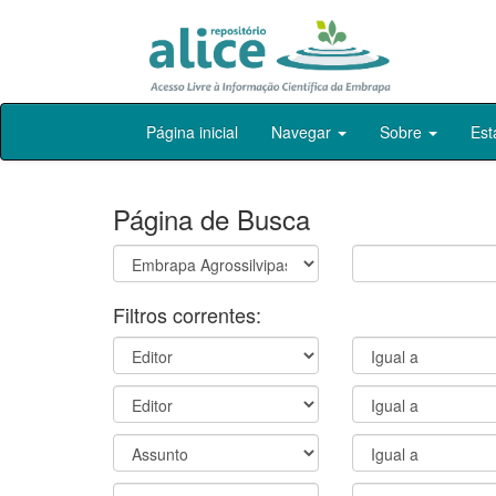
Skip
Página inicial
Navegar
Sobre
Est
navigation
Página de Busca
Filtros correntes: