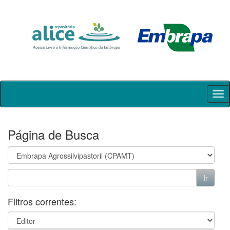
Skip
navigation
Página de Busca
Filtros correntes: