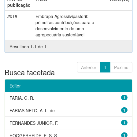
publicação
2019
Embrapa Agrossilvipastoril:
-
primeiras contribuições para o
desenvolvimento de uma
agropecuária sustentável.
Resultado 1-1 de 1.
Anterior
1
Póximo
Busca facetada
Editor
FARIA, G. R.
1
FARIAS NETO, A. L. de
1
FERNANDES JUNIOR, F.
1
HOOGERHEIDE, E. S. S.
1