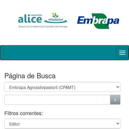
Skip
navigation
Página de Busca
Filtros correntes: