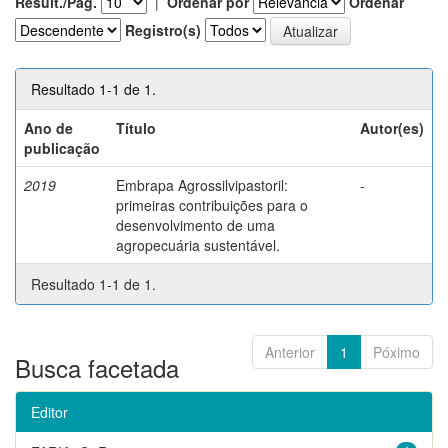
Result./Pág.
|
Ordenar por
Ordenar
Registro(s)
Resultado 1-1 de 1.
Ano de
Título
Autor(es)
publicação
2019
Embrapa Agrossilvipastoril:
-
primeiras contribuições para o
desenvolvimento de uma
agropecuária sustentável.
Resultado 1-1 de 1.
Anterior
1
Póximo
Busca facetada
Editor