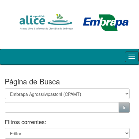
Skip
navigation
Página de Busca
Filtros correntes: