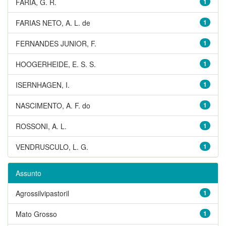
FARIA, G. R.
1
FARIAS NETO, A. L. de
1
FERNANDES JUNIOR, F.
1
HOOGERHEIDE, E. S. S.
1
ISERNHAGEN, I.
1
NASCIMENTO, A. F. do
1
ROSSONI, A. L.
1
VENDRUSCULO, L. G.
1
Assunto
Agrossilvipastoril
1
Mato Grosso
1