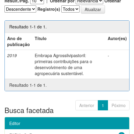
Result./Pág.
|
Ordenar por
Ordenar
Registro(s)
Resultado 1-1 de 1.
Ano de
Título
Autor(es)
publicação
2019
Embrapa Agrossilvipastoril:
-
primeiras contribuições para o
desenvolvimento de uma
agropecuária sustentável.
Resultado 1-1 de 1.
Anterior
1
Póximo
Busca facetada
Editor