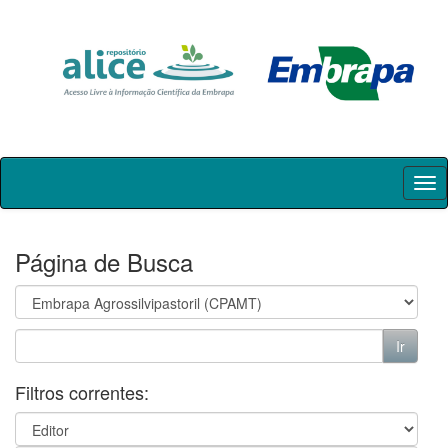
Skip
navigation
Página de Busca
Filtros correntes: