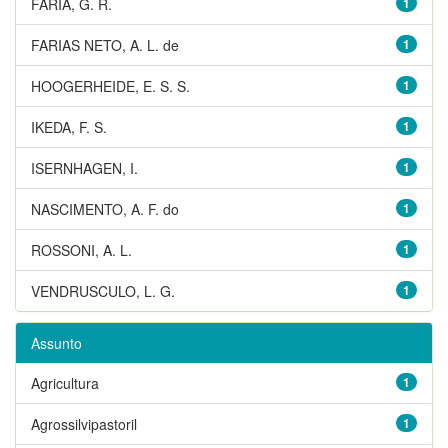
FARIA, G. R.
1
FARIAS NETO, A. L. de
1
HOOGERHEIDE, E. S. S.
1
IKEDA, F. S.
1
ISERNHAGEN, I.
1
NASCIMENTO, A. F. do
1
ROSSONI, A. L.
1
VENDRUSCULO, L. G.
1
Assunto
Agricultura
1
Agrossilvipastoril
1