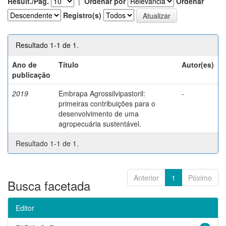
Result./Pág.
|
Ordenar por
Ordenar
Registro(s)
Resultado 1-1 de 1.
Ano de
Título
Autor(es)
publicação
2019
Embrapa Agrossilvipastoril:
-
primeiras contribuições para o
desenvolvimento de uma
agropecuária sustentável.
Resultado 1-1 de 1.
Anterior
1
Póximo
Busca facetada
Editor