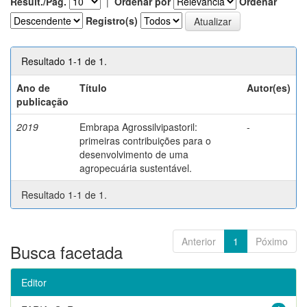
Result./Pág.
|
Ordenar por
Ordenar
Registro(s)
Resultado 1-1 de 1.
Ano de
Título
Autor(es)
publicação
2019
Embrapa Agrossilvipastoril:
-
primeiras contribuições para o
desenvolvimento de uma
agropecuária sustentável.
Resultado 1-1 de 1.
Anterior
1
Póximo
Busca facetada
Editor