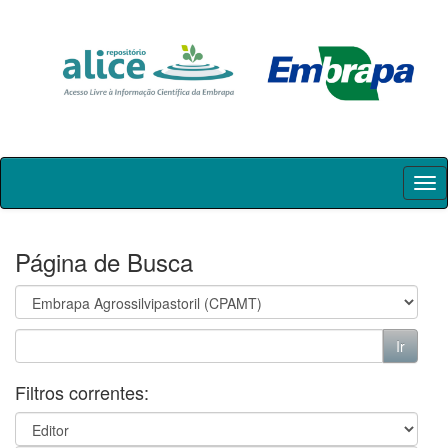
Skip
navigation
Página de Busca
Filtros correntes: