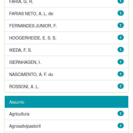
FARIA, G. R.
1
FARIAS NETO, A. L. de
1
FERNANDES JUNIOR, F.
1
HOOGERHEIDE, E. S. S.
1
IKEDA, F. S.
1
ISERNHAGEN, I.
1
NASCIMENTO, A. F. do
1
ROSSONI, A. L.
1
Assunto
Agricultura
1
Agrossilvipastoril
1