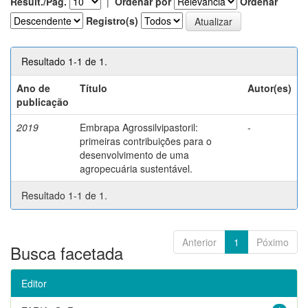
Result./Pág.
|
Ordenar por
Ordenar
Registro(s)
Resultado 1-1 de 1.
Ano de
Título
Autor(es)
publicação
2019
Embrapa Agrossilvipastoril:
-
primeiras contribuições para o
desenvolvimento de uma
agropecuária sustentável.
Resultado 1-1 de 1.
Anterior
1
Póximo
Busca facetada
Editor