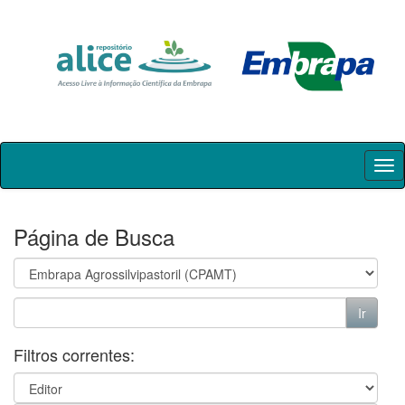
Skip
navigation
Página de Busca
Filtros correntes: