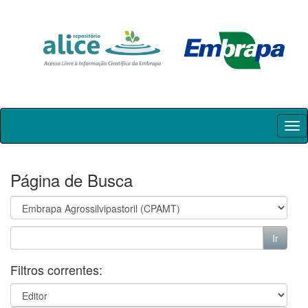
Skip
navigation
Página de Busca
Filtros correntes: