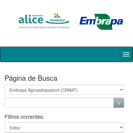
Skip
navigation
Página de Busca
Filtros correntes: