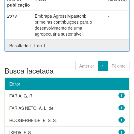
publicação
2019
Embrapa Agrossilvipastoril:
-
primeiras contribuições para o
desenvolvimento de uma
agropecuária sustentável.
Resultado 1-1 de 1.
Anterior
1
Póximo
Busca facetada
Editor
FARIA, G. R.
1
FARIAS NETO, A. L. de
1
HOOGERHEIDE, E. S. S.
1
IKEDA, F. S.
1