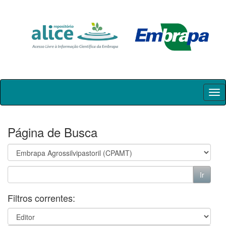
Skip
navigation
Página de Busca
Filtros correntes: