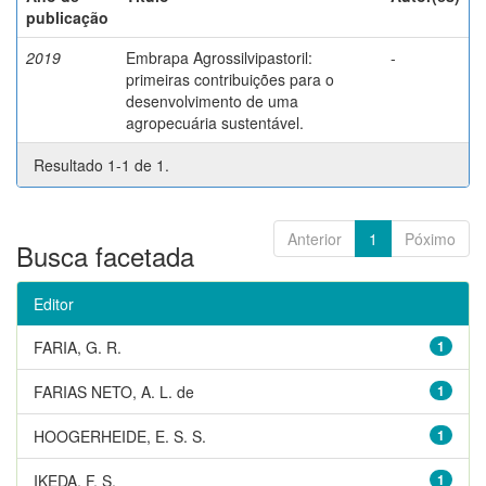
publicação
2019
Embrapa Agrossilvipastoril:
-
primeiras contribuições para o
desenvolvimento de uma
agropecuária sustentável.
Resultado 1-1 de 1.
Anterior
1
Póximo
Busca facetada
Editor
FARIA, G. R.
1
FARIAS NETO, A. L. de
1
HOOGERHEIDE, E. S. S.
1
IKEDA, F. S.
1