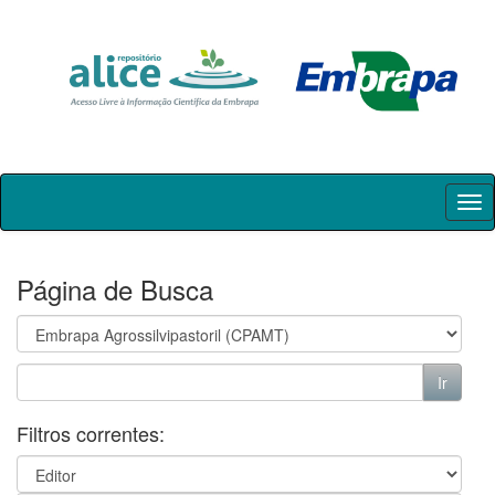
Skip
navigation
Página de Busca
Filtros correntes: