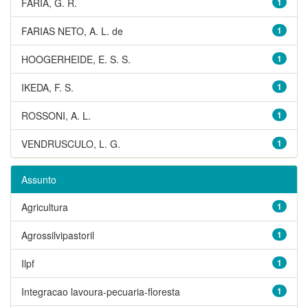
FARIA, G. R.
1
FARIAS NETO, A. L. de
1
HOOGERHEIDE, E. S. S.
1
IKEDA, F. S.
1
ROSSONI, A. L.
1
VENDRUSCULO, L. G.
1
Assunto
Agricultura
1
Agrossilvipastoril
1
Ilpf
1
Integracao lavoura-pecuaria-floresta
1