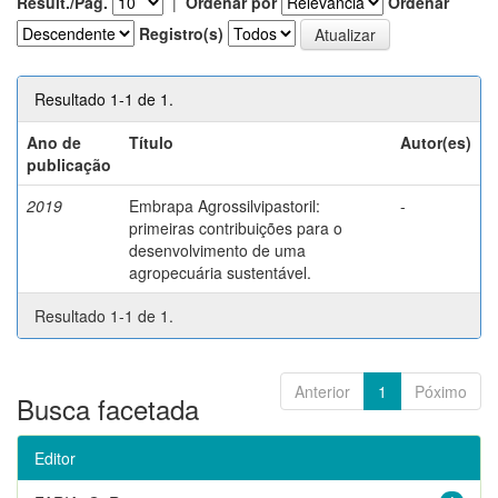
Result./Pág.
|
Ordenar por
Ordenar
Registro(s)
Resultado 1-1 de 1.
Ano de
Título
Autor(es)
publicação
2019
Embrapa Agrossilvipastoril:
-
primeiras contribuições para o
desenvolvimento de uma
agropecuária sustentável.
Resultado 1-1 de 1.
Anterior
1
Póximo
Busca facetada
Editor