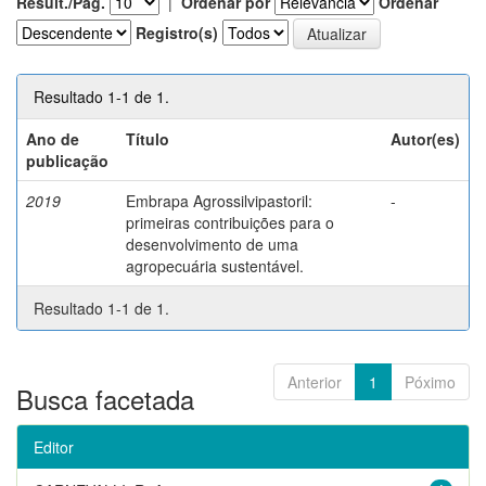
Result./Pág.
|
Ordenar por
Ordenar
Registro(s)
Resultado 1-1 de 1.
Ano de
Título
Autor(es)
publicação
2019
Embrapa Agrossilvipastoril:
-
primeiras contribuições para o
desenvolvimento de uma
agropecuária sustentável.
Resultado 1-1 de 1.
Anterior
1
Póximo
Busca facetada
Editor