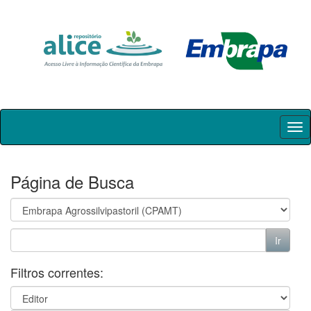
Skip
navigation
Página de Busca
Filtros correntes: