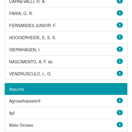
CARNEVALLI, R. A.
1
FARIA, G. R.
1
FERNANDES JUNIOR, F.
1
HOOGERHEIDE, E. S. S.
1
ISERNHAGEN, I.
1
NASCIMENTO, A. F. do
1
VENDRUSCULO, L. G.
1
Assunto
Agrossilvipastoril
1
Ilpf
1
Mato Grosso
1