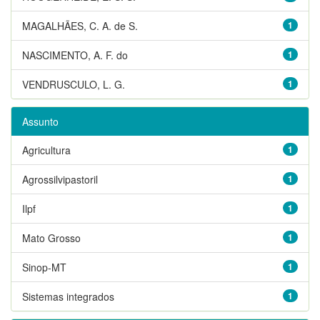
MAGALHÃES, C. A. de S.
1
NASCIMENTO, A. F. do
1
VENDRUSCULO, L. G.
1
Assunto
Agricultura
1
Agrossilvipastoril
1
Ilpf
1
Mato Grosso
1
Sinop-MT
1
Sistemas integrados
1