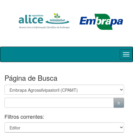
Skip
navigation
Página de Busca
Filtros correntes: