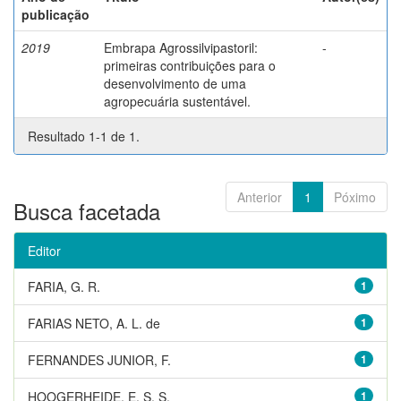
publicação
2019
Embrapa Agrossilvipastoril:
-
primeiras contribuições para o
desenvolvimento de uma
agropecuária sustentável.
Resultado 1-1 de 1.
Anterior
1
Póximo
Busca facetada
Editor
FARIA, G. R.
1
FARIAS NETO, A. L. de
1
FERNANDES JUNIOR, F.
1
HOOGERHEIDE, E. S. S.
1