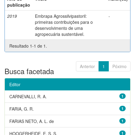
publicação
2019
Embrapa Agrossilvipastoril:
-
primeiras contribuições para o
desenvolvimento de uma
agropecuária sustentável.
Resultado 1-1 de 1.
Anterior
1
Póximo
Busca facetada
Editor
CARNEVALLI, R. A.
1
FARIA, G. R.
1
FARIAS NETO, A. L. de
1
HOOGERHEIDE, E. S. S.
1