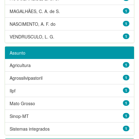
MAGALHÃES, C. A. de S.
1
NASCIMENTO, A. F. do
1
VENDRUSCULO, L. G.
1
Assunto
Agricultura
1
Agrossilvipastoril
1
Ilpf
1
Mato Grosso
1
Sinop-MT
1
Sistemas integrados
1