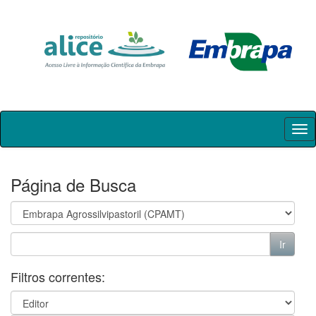
Skip
navigation
Página de Busca
Filtros correntes: