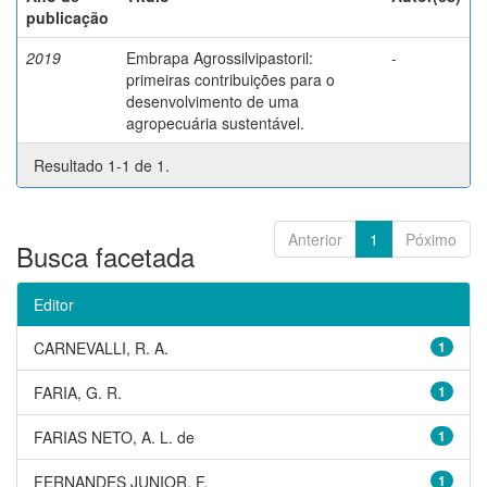
publicação
2019
Embrapa Agrossilvipastoril:
-
primeiras contribuições para o
desenvolvimento de uma
agropecuária sustentável.
Resultado 1-1 de 1.
Anterior
1
Póximo
Busca facetada
Editor
CARNEVALLI, R. A.
1
FARIA, G. R.
1
FARIAS NETO, A. L. de
1
FERNANDES JUNIOR, F.
1