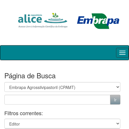
Skip
navigation
Página de Busca
Filtros correntes: