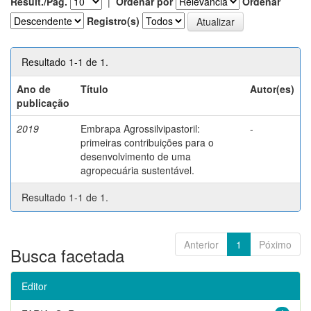
Result./Pág.
|
Ordenar por
Ordenar
Registro(s)
Resultado 1-1 de 1.
Ano de
Título
Autor(es)
publicação
2019
Embrapa Agrossilvipastoril:
-
primeiras contribuições para o
desenvolvimento de uma
agropecuária sustentável.
Resultado 1-1 de 1.
Anterior
1
Póximo
Busca facetada
Editor