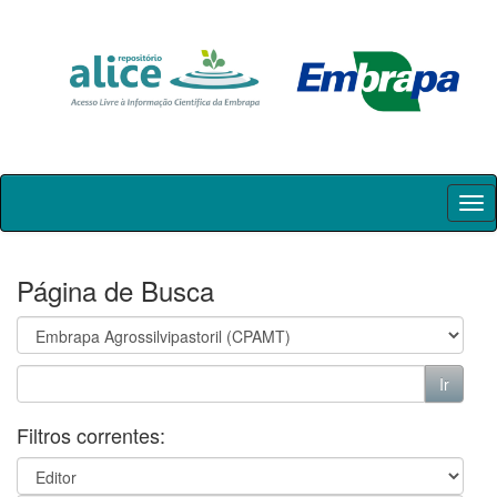
Skip
navigation
Página de Busca
Filtros correntes: