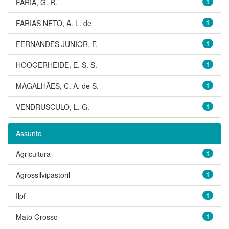
FARIA, G. R.
1
FARIAS NETO, A. L. de
1
FERNANDES JUNIOR, F.
1
HOOGERHEIDE, E. S. S.
1
MAGALHÃES, C. A. de S.
1
VENDRUSCULO, L. G.
1
Assunto
Agricultura
1
Agrossilvipastoril
1
Ilpf
1
Mato Grosso
1