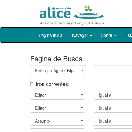
Skip
Página inicial
Navegar
Sobre
Est
navigation
Página de Busca
Filtros correntes: