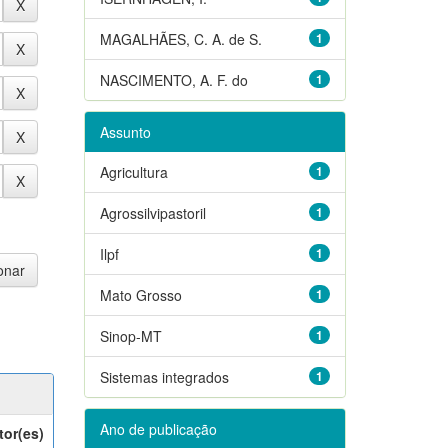
MAGALHÃES, C. A. de S.
1
NASCIMENTO, A. F. do
1
Assunto
Agricultura
1
Agrossilvipastoril
1
Ilpf
1
Mato Grosso
1
Sinop-MT
1
Sistemas integrados
1
Ano de publicação
tor(es)