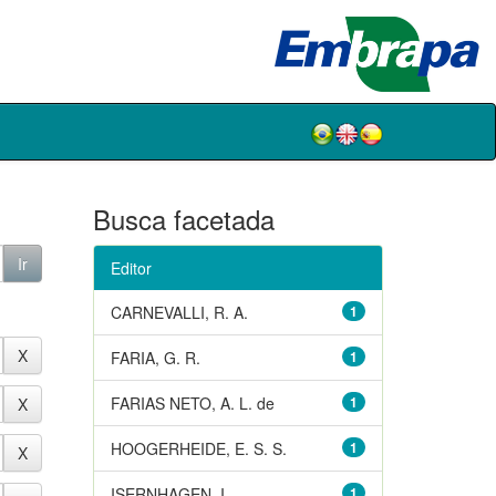
Busca facetada
Editor
CARNEVALLI, R. A.
1
FARIA, G. R.
1
FARIAS NETO, A. L. de
1
HOOGERHEIDE, E. S. S.
1
ISERNHAGEN, I.
1