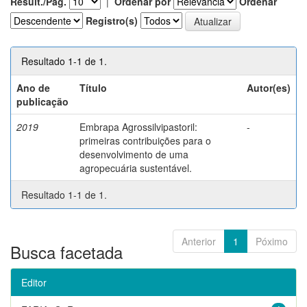
Result./Pág.
|
Ordenar por
Ordenar
Registro(s)
Resultado 1-1 de 1.
Ano de
Título
Autor(es)
publicação
2019
Embrapa Agrossilvipastoril:
-
primeiras contribuições para o
desenvolvimento de uma
agropecuária sustentável.
Resultado 1-1 de 1.
Anterior
1
Póximo
Busca facetada
Editor