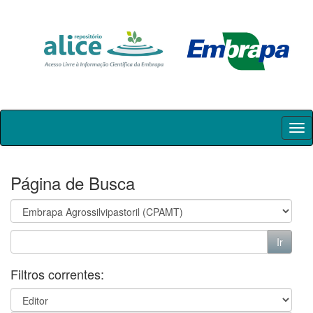
Skip
navigation
Página de Busca
Filtros correntes: