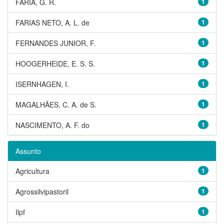
FARIA, G. R.
1
FARIAS NETO, A. L. de
1
FERNANDES JUNIOR, F.
1
HOOGERHEIDE, E. S. S.
1
ISERNHAGEN, I.
1
MAGALHÃES, C. A. de S.
1
NASCIMENTO, A. F. do
1
Assunto
Agricultura
1
Agrossilvipastoril
1
Ilpf
1