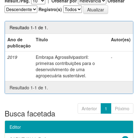
Result./Pág.
|
Ordenar por
Ordenar
Registro(s)
Resultado 1-1 de 1.
Ano de
Título
Autor(es)
publicação
2019
Embrapa Agrossilvipastoril:
-
primeiras contribuições para o
desenvolvimento de uma
agropecuária sustentável.
Resultado 1-1 de 1.
Anterior
1
Póximo
Busca facetada
Editor