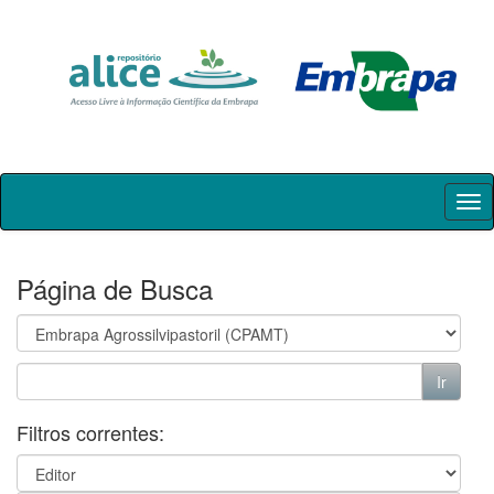
Skip
navigation
Página de Busca
Filtros correntes: