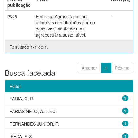
publicação
2019
Embrapa Agrossilvipastoril:
-
primeiras contribuições para o
desenvolvimento de uma
agropecuária sustentável.
Resultado 1-1 de 1.
Anterior
1
Póximo
Busca facetada
Editor
FARIA, G. R.
1
FARIAS NETO, A. L. de
1
FERNANDES JUNIOR, F.
1
IKEDA, F. S.
1