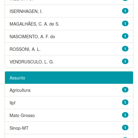
ISERNHAGEN, I.
1
MAGALHÃES, C. A. de S.
1
NASCIMENTO, A. F. do
1
ROSSONI, A. L.
1
VENDRUSCULO, L. G.
1
Assunto
Agricultura
1
Ilpf
1
Mato Grosso
1
Sinop-MT
1