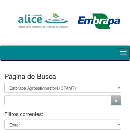
Skip
navigation
Página de Busca
Filtros correntes: