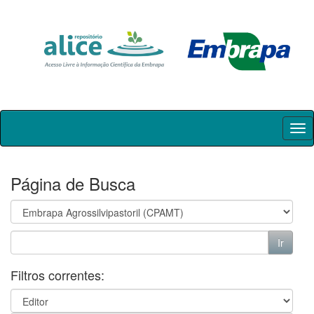
Skip
navigation
Página de Busca
Filtros correntes: