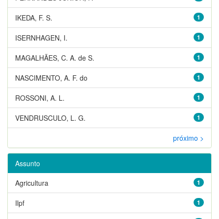
IKEDA, F. S.
1
ISERNHAGEN, I.
1
MAGALHÃES, C. A. de S.
1
NASCIMENTO, A. F. do
1
ROSSONI, A. L.
1
VENDRUSCULO, L. G.
1
próximo >
Assunto
Agricultura
1
Ilpf
1