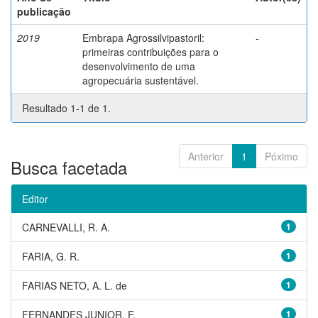
publicação
2019
Embrapa Agrossilvipastoril:
-
primeiras contribuições para o
desenvolvimento de uma
agropecuária sustentável.
Resultado 1-1 de 1.
Anterior
1
Póximo
Busca facetada
Editor
CARNEVALLI, R. A.
1
FARIA, G. R.
1
FARIAS NETO, A. L. de
1
FERNANDES JUNIOR, F.
1