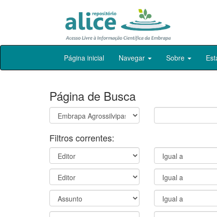
Skip
Página inicial
Navegar
Sobre
Est
navigation
Página de Busca
Filtros correntes: