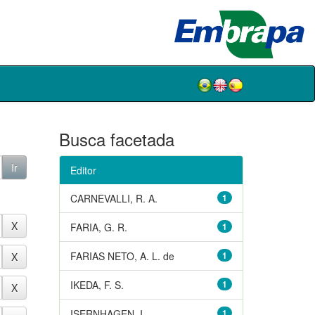
Busca facetada
Editor
CARNEVALLI, R. A.
1
FARIA, G. R.
1
FARIAS NETO, A. L. de
1
IKEDA, F. S.
1
ISERNHAGEN, I.
1