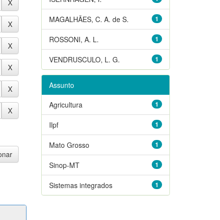
MAGALHÃES, C. A. de S.
1
ROSSONI, A. L.
1
VENDRUSCULO, L. G.
1
Assunto
Agricultura
1
Ilpf
1
Mato Grosso
1
Sinop-MT
1
Sistemas integrados
1