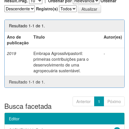
Result./Pág.
|
Ordenar por
Ordenar
Registro(s)
Resultado 1-1 de 1.
Ano de
Título
Autor(es)
publicação
2019
Embrapa Agrossilvipastoril:
-
primeiras contribuições para o
desenvolvimento de uma
agropecuária sustentável.
Resultado 1-1 de 1.
Anterior
1
Póximo
Busca facetada
Editor