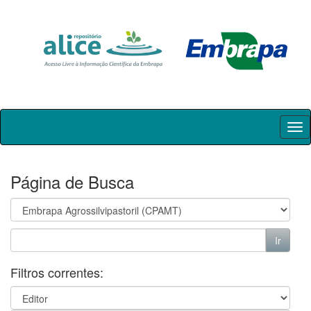
Skip
navigation
Página de Busca
Filtros correntes: