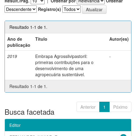
Result./Pág.
|
Ordenar por
Ordenar
Registro(s)
Resultado 1-1 de 1.
Ano de
Título
Autor(es)
publicação
2019
Embrapa Agrossilvipastoril:
-
primeiras contribuições para o
desenvolvimento de uma
agropecuária sustentável.
Resultado 1-1 de 1.
Anterior
1
Póximo
Busca facetada
Editor