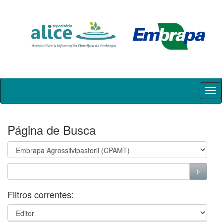
Skip
navigation
Página de Busca
Filtros correntes: