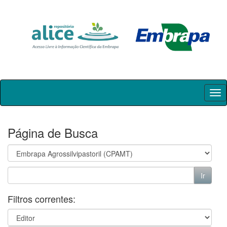
Skip
navigation
Página de Busca
Filtros correntes: