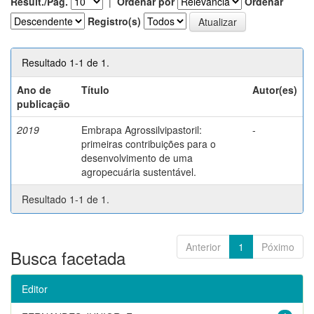
Result./Pág.
|
Ordenar por
Ordenar
Registro(s)
Resultado 1-1 de 1.
Ano de
Título
Autor(es)
publicação
2019
Embrapa Agrossilvipastoril:
-
primeiras contribuições para o
desenvolvimento de uma
agropecuária sustentável.
Resultado 1-1 de 1.
Anterior
1
Póximo
Busca facetada
Editor