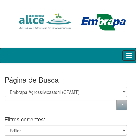
Skip
navigation
Página de Busca
Filtros correntes: