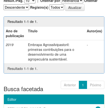
Result./Pág.
|
Ordenar por
Ordenar
Registro(s)
Resultado 1-1 de 1.
Ano de
Título
Autor(es)
publicação
2019
Embrapa Agrossilvipastoril:
-
primeiras contribuições para o
desenvolvimento de uma
agropecuária sustentável.
Resultado 1-1 de 1.
Anterior
1
Póximo
Busca facetada
Editor