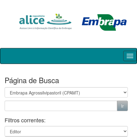
Skip
navigation
Página de Busca
Filtros correntes: