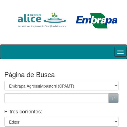
Skip
navigation
Página de Busca
Filtros correntes: