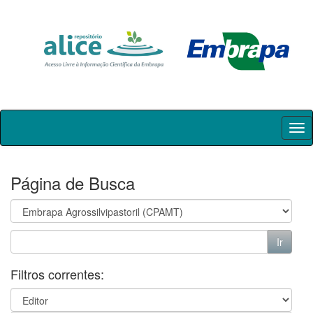
Skip
navigation
Página de Busca
Filtros correntes: