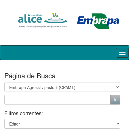
Skip
navigation
Página de Busca
Filtros correntes: