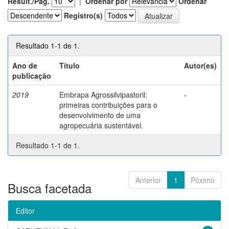
Result./Pág.
|
Ordenar por
Ordenar
Registro(s)
Resultado 1-1 de 1.
Ano de
Título
Autor(es)
publicação
2019
Embrapa Agrossilvipastoril:
-
primeiras contribuições para o
desenvolvimento de uma
agropecuária sustentável.
Resultado 1-1 de 1.
Anterior
1
Póximo
Busca facetada
Editor