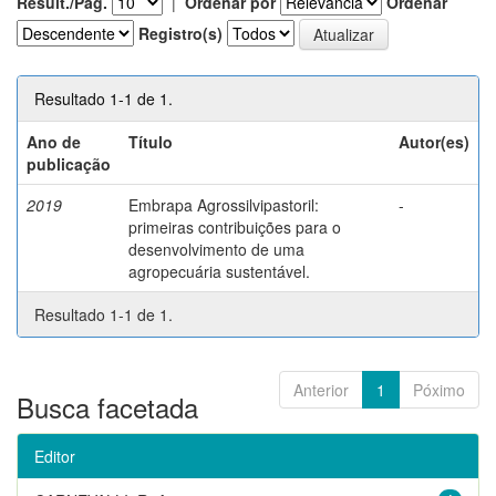
Result./Pág.
|
Ordenar por
Ordenar
Registro(s)
Resultado 1-1 de 1.
Ano de
Título
Autor(es)
publicação
2019
Embrapa Agrossilvipastoril:
-
primeiras contribuições para o
desenvolvimento de uma
agropecuária sustentável.
Resultado 1-1 de 1.
Anterior
1
Póximo
Busca facetada
Editor