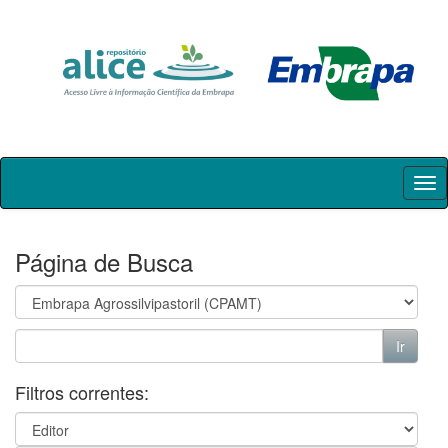
Skip
navigation
Página de Busca
Filtros correntes: