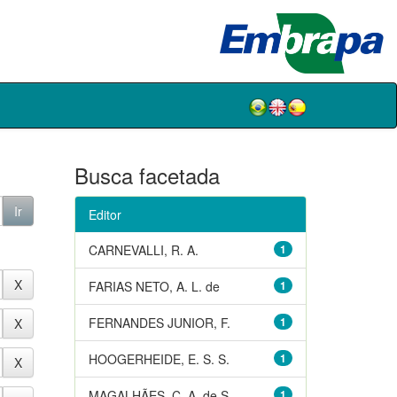
Busca facetada
Editor
CARNEVALLI, R. A.
1
FARIAS NETO, A. L. de
1
FERNANDES JUNIOR, F.
1
HOOGERHEIDE, E. S. S.
1
MAGALHÃES, C. A. de S.
1