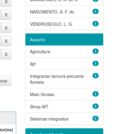
NASCIMENTO, A. F. do
1
VENDRUSCULO, L. G.
1
Assunto
Agricultura
1
Ilpf
1
Integracao lavoura-pecuaria-
1
floresta
Mato Grosso
1
Sinop-MT
1
Sistemas integrados
1
tor(es)