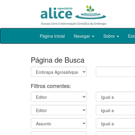
Skip
Página inicial
Navegar
Sobre
Est
navigation
Página de Busca
Filtros correntes: