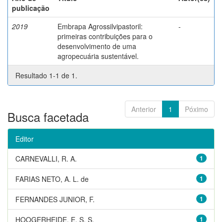
publicação
2019
Embrapa Agrossilvipastoril:
-
primeiras contribuições para o
desenvolvimento de uma
agropecuária sustentável.
Resultado 1-1 de 1.
Anterior
1
Póximo
Busca facetada
Editor
CARNEVALLI, R. A.
1
FARIAS NETO, A. L. de
1
FERNANDES JUNIOR, F.
1
HOOGERHEIDE, E. S. S.
1