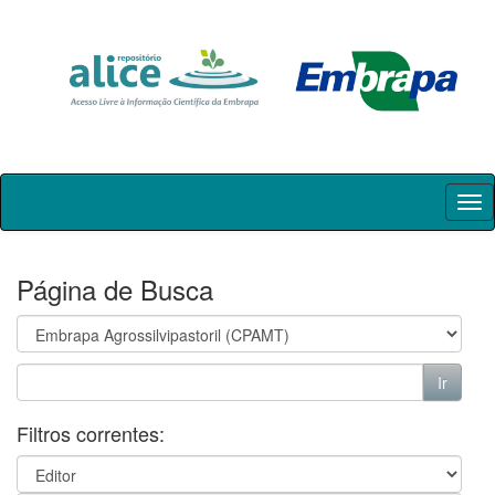
Skip
navigation
Página de Busca
Filtros correntes: