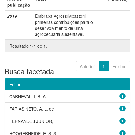
publicação
2019
Embrapa Agrossilvipastoril:
-
primeiras contribuições para o
desenvolvimento de uma
agropecuária sustentável.
Resultado 1-1 de 1.
Anterior
1
Póximo
Busca facetada
Editor
CARNEVALLI, R. A.
1
FARIAS NETO, A. L. de
1
FERNANDES JUNIOR, F.
1
HOOGERHEIDE, E. S. S.
1