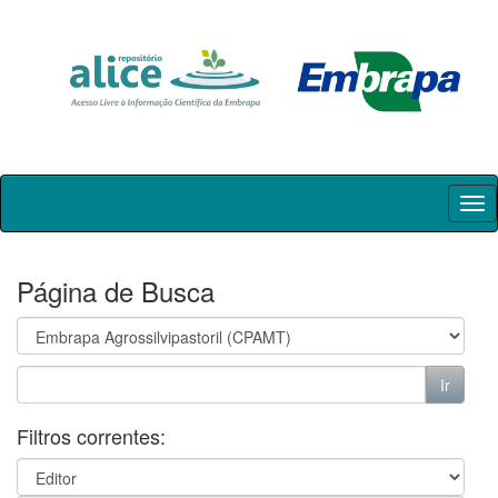
Skip
navigation
Página de Busca
Filtros correntes: