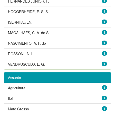
FERNANDES JUNIOR, F.
1
HOOGERHEIDE, E. S. S.
1
ISERNHAGEN, I.
1
MAGALHÃES, C. A. de S.
1
NASCIMENTO, A. F. do
1
ROSSONI, A. L.
1
VENDRUSCULO, L. G.
1
Assunto
Agricultura
1
Ilpf
1
Mato Grosso
1