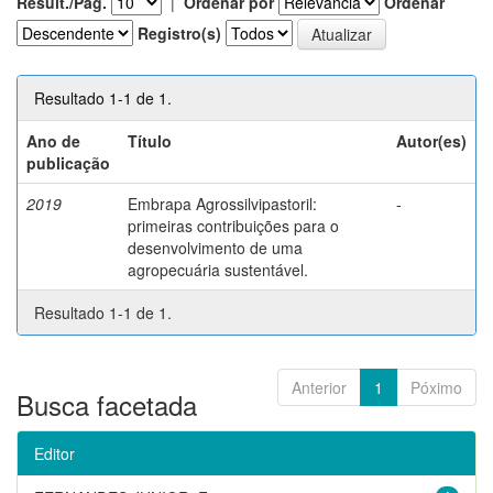
Result./Pág.
|
Ordenar por
Ordenar
Registro(s)
Resultado 1-1 de 1.
Ano de
Título
Autor(es)
publicação
2019
Embrapa Agrossilvipastoril:
-
primeiras contribuições para o
desenvolvimento de uma
agropecuária sustentável.
Resultado 1-1 de 1.
Anterior
1
Póximo
Busca facetada
Editor