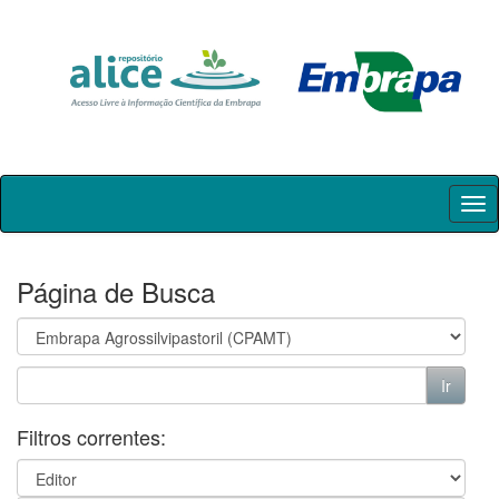
Skip
navigation
Página de Busca
Filtros correntes: