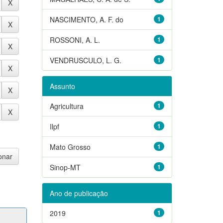
NASCIMENTO, A. F. do
1
ROSSONI, A. L.
1
VENDRUSCULO, L. G.
1
Assunto
Agricultura
1
Ilpf
1
Mato Grosso
1
Sinop-MT
1
Ano de publicação
2019
1