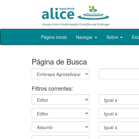
Skip
Página inicial
Navegar
Sobre
Est
navigation
Página de Busca
Filtros correntes: