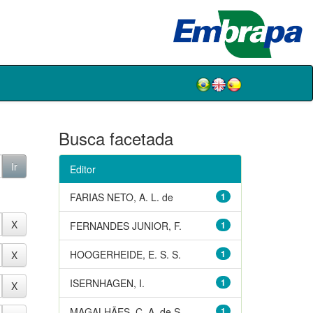
Busca facetada
Editor
FARIAS NETO, A. L. de
1
FERNANDES JUNIOR, F.
1
HOOGERHEIDE, E. S. S.
1
ISERNHAGEN, I.
1
MAGALHÃES, C. A. de S.
1