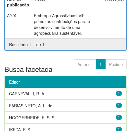
publicação
2019
Embrapa Agrossilvipastoril:
-
primeiras contribuições para o
desenvolvimento de uma
agropecuária sustentável.
Resultado 1-1 de 1.
Anterior
1
Póximo
Busca facetada
Editor
CARNEVALLI, R. A.
1
FARIAS NETO, A. L. de
1
HOOGERHEIDE, E. S. S.
1
IKEDA, F. S.
1