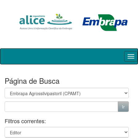
Skip
navigation
Página de Busca
Filtros correntes: