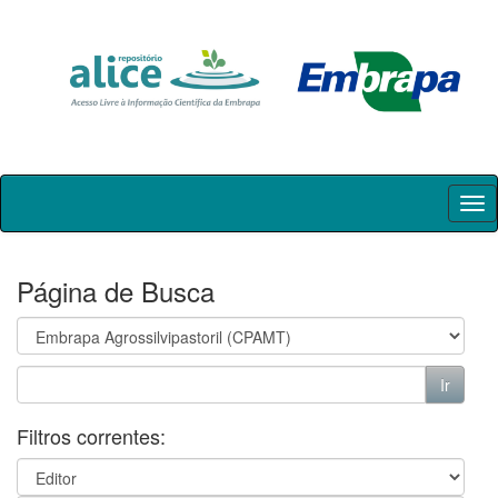
Skip
navigation
Página de Busca
Filtros correntes: