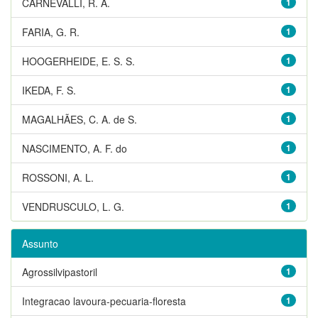
CARNEVALLI, R. A.
1
FARIA, G. R.
1
HOOGERHEIDE, E. S. S.
1
IKEDA, F. S.
1
MAGALHÃES, C. A. de S.
1
NASCIMENTO, A. F. do
1
ROSSONI, A. L.
1
VENDRUSCULO, L. G.
1
Assunto
Agrossilvipastoril
1
Integracao lavoura-pecuaria-floresta
1