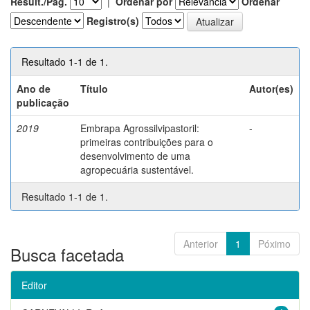
Result./Pág.
|
Ordenar por
Ordenar
Registro(s)
Resultado 1-1 de 1.
Ano de
Título
Autor(es)
publicação
2019
Embrapa Agrossilvipastoril:
-
primeiras contribuições para o
desenvolvimento de uma
agropecuária sustentável.
Resultado 1-1 de 1.
Anterior
1
Póximo
Busca facetada
Editor