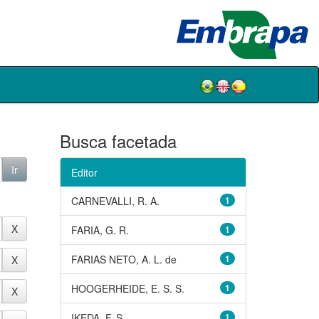
Busca facetada
Editor
CARNEVALLI, R. A.
1
FARIA, G. R.
1
FARIAS NETO, A. L. de
1
HOOGERHEIDE, E. S. S.
1
IKEDA, F. S.
1