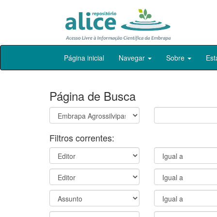
Skip
Página inicial
Navegar
Sobre
Est
navigation
Página de Busca
Filtros correntes: