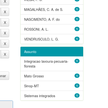
MAGALHÃES, C. A. de S.
1
NASCIMENTO, A. F. do
1
ROSSONI, A. L.
1
VENDRUSCULO, L. G.
1
Assunto
Integracao lavoura-pecuaria-
1
floresta
Mato Grosso
1
Sinop-MT
1
Sistemas integrados
1