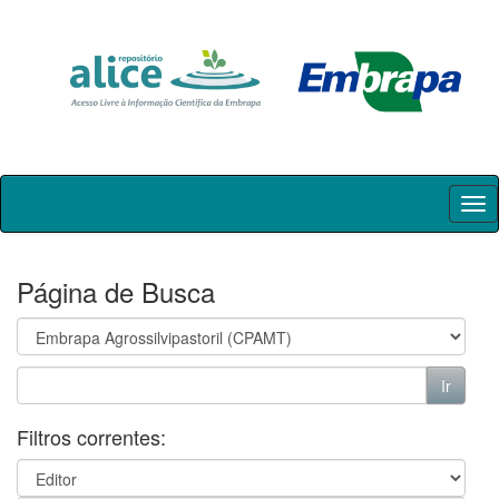
Skip
navigation
Página de Busca
Filtros correntes: