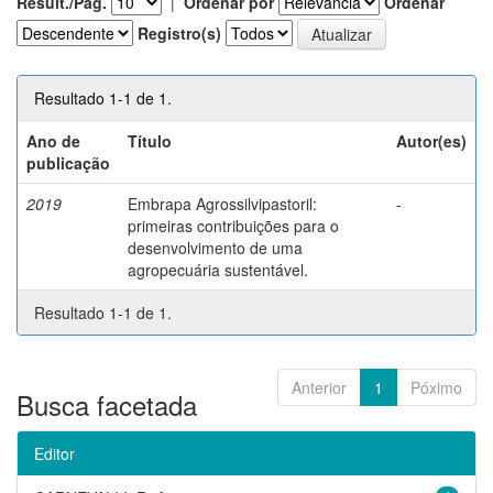
Result./Pág.
|
Ordenar por
Ordenar
Registro(s)
Resultado 1-1 de 1.
Ano de
Título
Autor(es)
publicação
2019
Embrapa Agrossilvipastoril:
-
primeiras contribuições para o
desenvolvimento de uma
agropecuária sustentável.
Resultado 1-1 de 1.
Anterior
1
Póximo
Busca facetada
Editor