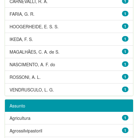
CARNEVALLI, R. A.
1
FARIA, G. R.
1
HOOGERHEIDE, E. S. S.
1
IKEDA, F. S.
1
MAGALHÃES, C. A. de S.
1
NASCIMENTO, A. F. do
1
ROSSONI, A. L.
1
VENDRUSCULO, L. G.
1
Assunto
Agricultura
1
Agrossilvipastoril
1