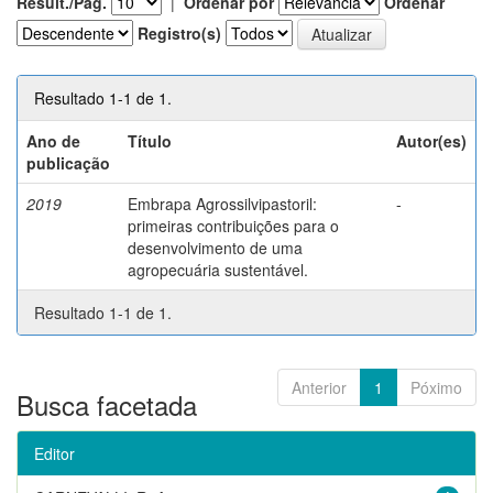
Result./Pág.
|
Ordenar por
Ordenar
Registro(s)
Resultado 1-1 de 1.
Ano de
Título
Autor(es)
publicação
2019
Embrapa Agrossilvipastoril:
-
primeiras contribuições para o
desenvolvimento de uma
agropecuária sustentável.
Resultado 1-1 de 1.
Anterior
1
Póximo
Busca facetada
Editor