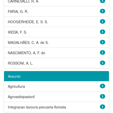
CARNEVALLI, R. A.
1
FARIA, G. R.
1
HOOGERHEIDE, E. S. S.
1
IKEDA, F. S.
1
MAGALHÃES, C. A. de S.
1
NASCIMENTO, A. F. do
1
ROSSONI, A. L.
1
Assunto
Agricultura
1
Agrossilvipastoril
1
Integracao lavoura-pecuaria-floresta
1