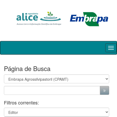
Skip
navigation
Página de Busca
Filtros correntes: